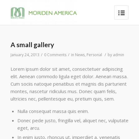
A small gallery
/
/
/
January 24, 2013
0 Comments
in
News
,
Personal
by
admin
Lorem ipsum dolor sit amet, consectetuer adipiscing
elit. Aenean commodo ligula eget dolor. Aenean massa.
Cum sociis natoque penatibus et magnis dis parturient
montes, nascetur ridiculus mus. Donec quam felis,
ultricies nec, pellentesque eu, pretium quis, sem.
Nulla consequat massa quis enim.
Donec pede justo, fringilla vel, aliquet nec, vulputate
eget, arcu.
In enim justo, rhoncus ut, imperdiet a, venenatis